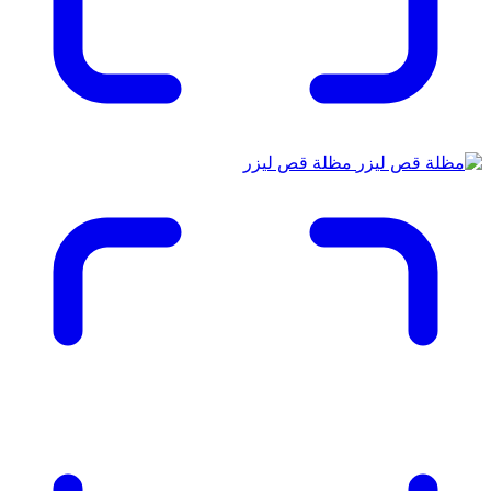
مظلة قص ليزر