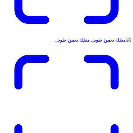
مظلة بعمودٍ طويل