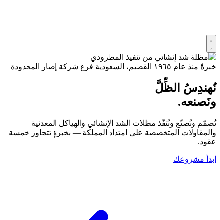
خبرةٌ منذ عام ١٩٦٥
القصيم، السعودية
فرع شركة إصار المحدودة
نُهندِسُ الظِّلَّ
ونَصنعه.
نُصمّم ونُصنّع ونُنفّذ مظلات الشد الإنشائي والهياكل المعدنية
والمقاولات المتخصصة على امتداد المملكة — بخبرةٍ تتجاوز خمسة
عقود.
ابدأ مشروعك