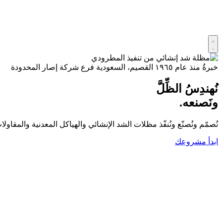
خبرةٌ منذ عام ١٩٦٥
القصيم، السعودية
فرع شركة إصار المحدودة
نُهندِسُ الظِّلَّ
ونَصنعه.
نُصمّم ونُصنّع ونُنفّذ مظلات الشد الإنشائي والهياكل المعدنية والمق
ابدأ مشروعك