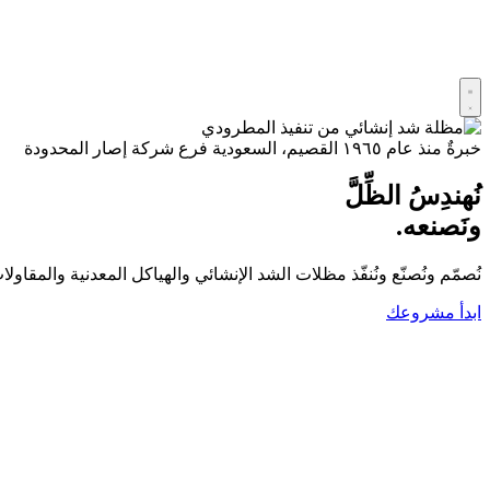
خبرةٌ منذ عام ١٩٦٥
القصيم، السعودية
فرع شركة إصار المحدودة
نُهندِسُ الظِّلَّ
ونَصنعه.
نُصمّم ونُصنّع ونُنفّذ مظلات الشد الإنشائي والهياكل المعدنية والمق
ابدأ مشروعك